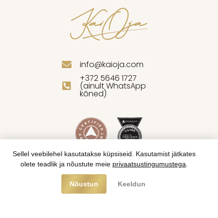
info@kaioja.com
+372 5646 1727
(ainult WhatsApp
kõned)
Sellel veebilehel kasutatakse küpsiseid. Kasutamist jätkates
olete teadlik ja nõustute meie
privaatsustingumustega
.
Nõustun
Keeldun
© 2025 Kai Oja. Kõik õigused kaitstud.