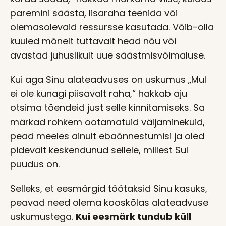
paremini säästa, lisaraha teenida või
olemasolevaid ressursse kasutada. Võib-olla
kuuled mõnelt tuttavalt head nõu või
avastad juhuslikult uue säästmisvõimaluse.
Kui aga Sinu alateadvuses on uskumus „Mul
ei ole kunagi piisavalt raha,“ hakkab aju
otsima tõendeid just selle kinnitamiseks. Sa
märkad rohkem ootamatuid väljaminekuid,
pead meeles ainult ebaõnnestumisi ja oled
pidevalt keskendunud sellele, millest Sul
puudus on.
Selleks, et eesmärgid töötaksid Sinu kasuks,
peavad need olema kooskõlas alateadvuse
uskumustega.
Kui eesmärk tundub küll