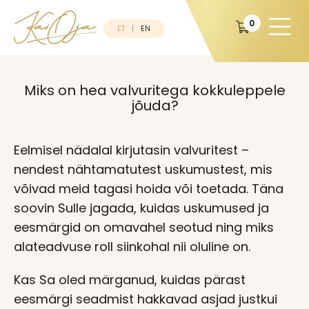
0
ET
EN
Miks on hea valvuritega kokkuleppele
jõuda?
Eelmisel nädalal kirjutasin valvuritest –
nendest nähtamatutest uskumustest, mis
võivad meid tagasi hoida või toetada. Täna
soovin Sulle jagada, kuidas uskumused ja
eesmärgid on omavahel seotud ning miks
alateadvuse roll siinkohal nii oluline on.
Kas Sa oled märganud, kuidas pärast
eesmärgi seadmist hakkavad asjad justkui