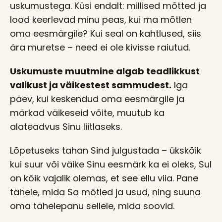
uskumustega. Küsi endalt: millised mõtted ja
lood keerlevad minu peas, kui ma mõtlen
oma eesmärgile? Kui seal on kahtlused, siis
ära muretse – need ei ole kivisse raiutud.
Uskumuste muutmine algab teadlikkust
valikust ja väikestest sammudest.
Iga
päev, kui keskendud oma eesmärgile ja
märkad väikeseid võite, muutub ka
alateadvus Sinu liitlaseks.
Lõpetuseks tahan Sind julgustada – ükskõik
kui suur või väike Sinu eesmärk ka ei oleks, Sul
on kõik vajalik olemas, et see ellu viia. Pane
tähele, mida Sa mõtled ja usud, ning suuna
oma tähelepanu sellele, mida soovid.