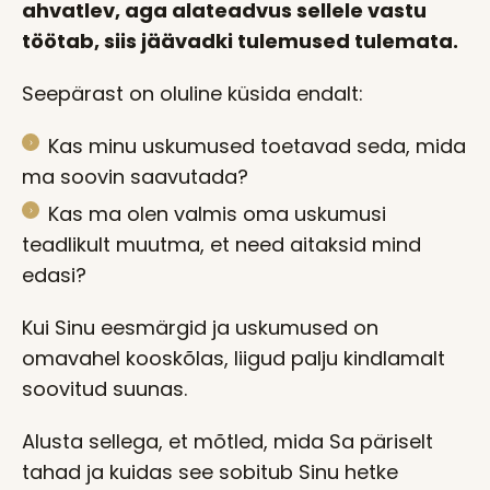
ahvatlev, aga alateadvus sellele vastu
töötab, siis jäävadki tulemused tulemata.
Seepärast on oluline küsida endalt:
Kas minu uskumused toetavad seda, mida
ma soovin saavutada?
Kas ma olen valmis oma uskumusi
teadlikult muutma, et need aitaksid mind
edasi?
Kui Sinu eesmärgid ja uskumused on
omavahel kooskõlas, liigud palju kindlamalt
soovitud suunas.
Alusta sellega, et mõtled, mida Sa päriselt
tahad ja kuidas see sobitub Sinu hetke