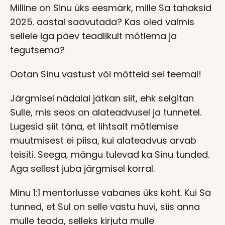
Milline on Sinu üks eesmärk, mille Sa tahaksid
2025. aastal saavutada? Kas oled valmis
sellele iga päev teadlikult mõtlema ja
tegutsema?
Ootan Sinu vastust või mõtteid sel teemal!
Järgmisel nädalal jätkan siit, ehk selgitan
Sulle, mis seos on alateadvusel ja tunnetel.
Lugesid siit täna, et lihtsalt mõtlemise
muutmisest ei piisa, kui alateadvus arvab
teisiti. Seega, mängu tulevad ka Sinu tunded.
Aga sellest juba järgmisel korral.
Minu 1:1 mentorlusse vabanes üks koht. Kui Sa
tunned, et Sul on selle vastu huvi, siis anna
mulle teada, selleks kirjuta mulle