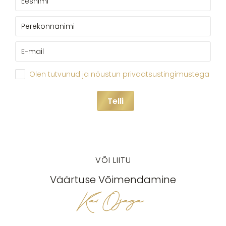
Olen tutvunud ja nõustun privaatsustingimustega
Telli
VÕI LIITU
Väärtuse Võimendamine
Kai Ojaga