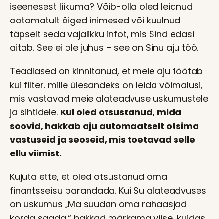
iseenesest liikuma? Võib-olla oled leidnud
ootamatult õiged inimesed või kuulnud
täpselt seda vajalikku infot, mis Sind edasi
aitab. See ei ole juhus – see on Sinu aju töö.
Teadlased on kinnitanud, et meie aju töötab
kui filter, mille ülesandeks on leida võimalusi,
mis vastavad meie alateadvuse uskumustele
ja sihtidele.
Kui oled otsustanud, mida
soovid, hakkab aju automaatselt otsima
vastuseid ja seoseid, mis toetavad selle
ellu viimist.
Kujuta ette, et oled otsustanud oma
finantsseisu parandada. Kui Su alateadvuses
on uskumus „Ma suudan oma rahaasjad
korda saada,“ hakkad märkama viise, kuidas