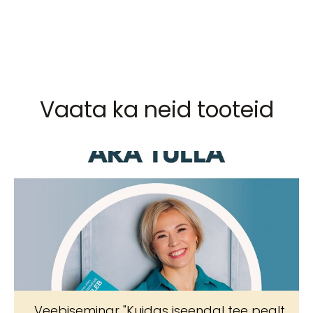
Vaata ka neid tooteid
Veebiseminar "Kuidas iseendal tee pealt