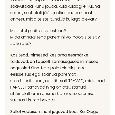
saavutada, kuhu jõuda, kuid kuidagi ei küündi
selleni, sest alati jääb justkui puudu heast
õnnest, mida teistel tundub küllaga olevat?
Mis sellel pildil siis valesti on?
Mida annaks teha paremini või hoopis teisiti?
Ja kuidas?
Kas tead, inimesed, kes oma eesmärke
täidavad, on täpselt samasugused inimesed
nagu oled Sina.
Nad pole mingilgi moel
eelisseisus ega saanud paremat
stardipositsiooni, nad lihtsalt TEAVAD, mida nad
PÄRISELT tahavad ning on otsustanud
sihikindlalt oma eesmärkide realiseerumise
suunas liikuma hakata.
Sellel veebiseminaril jagavad koos Kai Ojaga