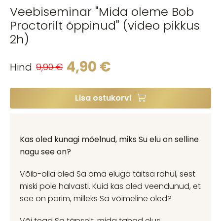
Veebiseminar "Mida oleme Bob
Proctorilt õppinud" (video pikkus
2h)
4,90
€
Hind
9,90
€
Lisa ostukorvi
Kas oled kunagi mõelnud, miks Su elu on selline
nagu see on?
Võib-olla oled Sa oma eluga täitsa rahul, sest
miski pole halvasti. Kuid kas oled veendunud, et
see on parim, milleks Sa võimeline oled?
Või tead Sa täpselt, mida tahad elus