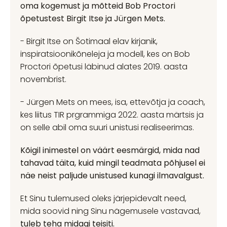
oma kogemust ja mõtteid Bob Proctori
õpetustest Birgit Itse ja Jürgen Mets.
- Birgit Itse on Šotimaal elav kirjanik,
inspiratsioonikõneleja ja modell, kes on Bob
Proctori õpetusi läbinud alates 2019. aasta
novembrist.
- Jürgen Mets on mees, isa, ettevõtja ja coach,
kes liitus TIR prgrammiga 2022. aasta märtsis ja
on selle abil oma suuri unistusi realiseerimas.
Kõigil inimestel on väärt eesmärgid, mida nad
tahavad täita, kuid mingil teadmata põhjusel ei
näe neist paljude unistused kunagi ilmavalgust.
Et Sinu tulemused oleks järjepidevalt need,
mida soovid ning Sinu nägemusele vastavad,
tuleb teha midagi teisiti.