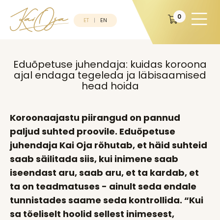
0
ET
EN
Eduõpetuse juhendaja: kuidas koroona
ajal endaga tegeleda ja läbisaamised
head hoida
Koroonaajastu piirangud on pannud
paljud suhted proovile. Eduõpetuse
juhendaja Kai Oja rõhutab, et häid suhteid
saab säilitada siis, kui inimene saab
iseendast aru, saab aru, et ta kardab, et
ta on teadmatuses - ainult seda endale
tunnistades saame seda kontrollida. “Kui
sa tõeliselt hoolid sellest inimesest,