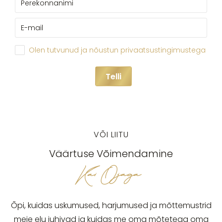
Olen tutvunud ja nõustun privaatsustingimustega
Telli
VÕI LIITU
Väärtuse Võimendamine
Kai Ojaga
Õpi, kuidas uskumused, harjumused ja mõttemustrid
meie elu juhivad ja kuidas me oma mõtetega oma