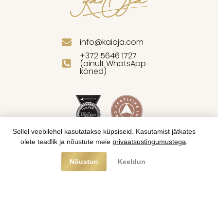
info@kaioja.com
+372 5646 1727
(ainult WhatsApp
kõned)
Sellel veebilehel kasutatakse küpsiseid. Kasutamist jätkates
olete teadlik ja nõustute meie
privaatsustingumustega
.
Nõustun
Keeldun
© 2025 Kai Oja. Kõik õigused kaitstud.