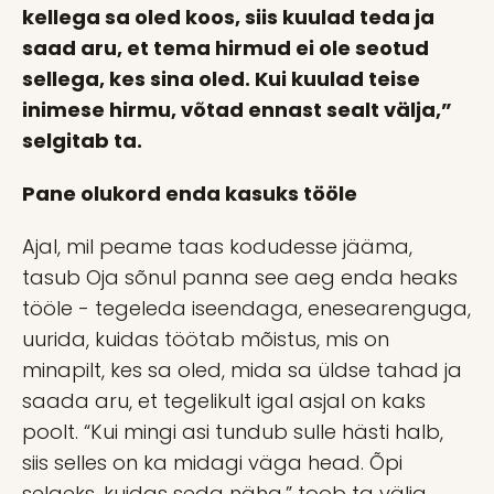
kellega sa oled koos, siis kuulad teda ja
saad aru, et tema hirmud ei ole seotud
sellega, kes sina oled. Kui kuulad teise
inimese hirmu, võtad ennast sealt välja,”
selgitab ta.
Pane olukord enda kasuks tööle
Ajal, mil peame taas kodudesse jääma,
tasub Oja sõnul panna see aeg enda heaks
tööle - tegeleda iseendaga, enesearenguga,
uurida, kuidas töötab mõistus, mis on
minapilt, kes sa oled, mida sa üldse tahad ja
saada aru, et tegelikult igal asjal on kaks
poolt. “Kui mingi asi tundub sulle hästi halb,
siis selles on ka midagi väga head. Õpi
selgeks, kuidas seda näha,” toob ta välja.