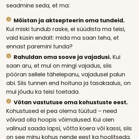
seadmine seda, et ma:
Mõistan ja aktsepteerin oma tundeid.
Kui miski tundub raske, ei süüdista ma teisi,
vaid küsin endalt: mida ma saan teha, et
ennast paremini tunda?
Rahuldan oma soove ja vajadusi.
Kui
saan aru, et mul on mingi vajadus, siis
pööran sellele tähelepanu, vajadusel palun
abi. Siis tunnen end hoituna ja tasakaalus, on
mul jõudu ka teisi toetada.
Võtan vastutuse oma kohustuste eest.
Kohustused ei pea olema tüütud – need
võivad olla hoopis võimalused. Kui olen
valinud saada lapsi, võtta koera või kassi, siis
on see minu kohus nende eest ka hoolitseda.