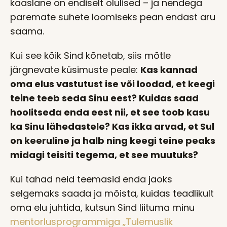
kaaslane on endiselt olulised – ja nendega
paremate suhete loomiseks pean endast aru
saama.
Kui see kõik Sind kõnetab, siis mõtle
järgnevate küsimuste peale:
Kas kannad
oma elus vastutust ise või loodad, et keegi
teine teeb seda Sinu eest? Kuidas saad
hoolitseda enda eest nii, et see toob kasu
ka Sinu lähedastele? Kas ikka arvad, et Sul
on keeruline ja halb ning keegi teine peaks
midagi teisiti tegema, et see muutuks?
Kui tahad neid teemasid enda jaoks
selgemaks saada ja mõista, kuidas teadlikult
oma elu juhtida, kutsun Sind liituma minu
mentorlusprogrammiga „Tulemuslik