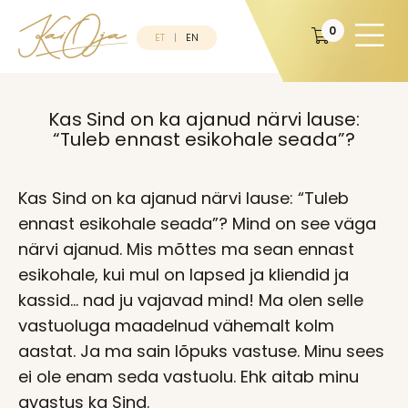
0
ET
EN
Kas Sind on ka ajanud närvi lause:
“Tuleb ennast esikohale seada”?
Kas Sind on ka ajanud närvi lause: “Tuleb
ennast esikohale seada”? Mind on see väga
närvi ajanud. Mis mõttes ma sean ennast
esikohale, kui mul on lapsed ja kliendid ja
kassid… nad ju vajavad mind! Ma olen selle
vastuoluga maadelnud vähemalt kolm
aastat. Ja ma sain lõpuks vastuse. Minu sees
ei ole enam seda vastuolu. Ehk aitab minu
avastus ka Sind.