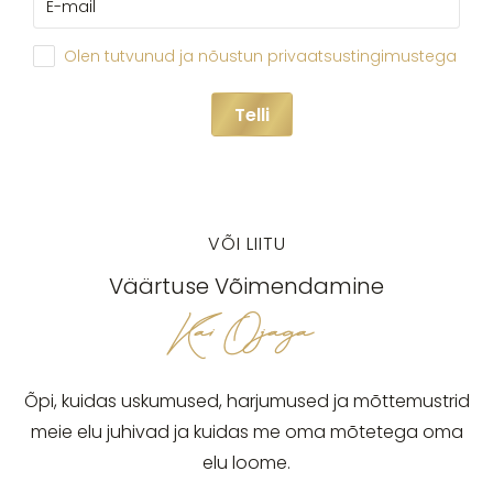
Olen tutvunud ja nõustun privaatsustingimustega
Telli
VÕI LIITU
Väärtuse Võimendamine
Kai Ojaga
Õpi, kuidas uskumused, harjumused ja mõttemustrid
meie elu juhivad ja kuidas me oma mõtetega oma
elu loome.