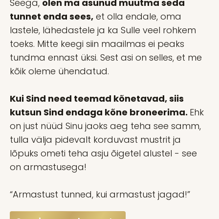
Seega,
olen ma asunud muutma seda
tunnet enda sees,
et olla endale, oma
lastele, lähedastele ja ka Sulle veel rohkem
toeks. Mitte keegi siin maailmas ei peaks
tundma ennast üksi. Sest asi on selles, et me
kõik oleme ühendatud.
Kui Sind need teemad kõnetavad, siis
kutsun Sind endaga kõne broneerima.
Ehk
on just nüüd Sinu jaoks aeg teha see samm,
tulla välja pidevalt korduvast mustrit ja
lõpuks ometi teha asju õigetel alustel - see
on armastusega!
“Armastust tunned, kui armastust jagad!”