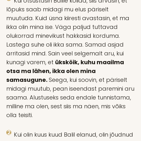
Kui otsustasin Balile kolida, siis arvasin, et
lõpuks saab midagi mu elus päriselt
muutuda. Kuid üsna kiiresti avastasin, et ma
ikka olin mina ise. Väga paljud tuttavad
olukorrad minevikust hakkasid korduma.
Lastega suhe oli ikka sama. Samad asjad
ärritasid mind. Sain veel selgemalt aru, kui
kunagi varem, et
ükskõik, kuhu maailma
otsa ma lähen, ikka olen mina
samasugune.
Seega, kui soovin, et päriselt
midagi muutub, pean iseendast paremini aru
saama. Alustuseks seda endale tunnistama,
milline ma olen, sest siis ma näen, mis võiks
olla teisiti.
Kui olin kuus kuud Balil elanud, olin jõudnud