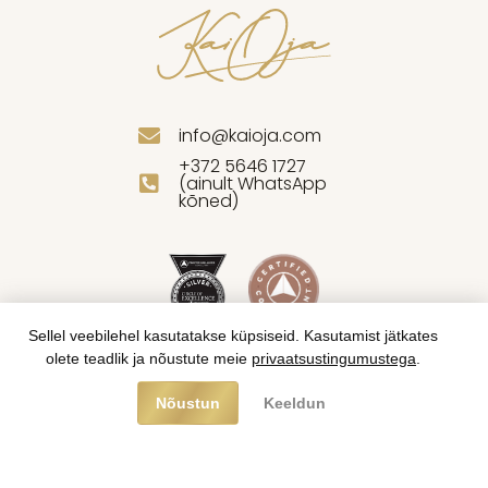
info@kaioja.com
+372 5646 1727
(ainult WhatsApp
kõned)
Sellel veebilehel kasutatakse küpsiseid. Kasutamist jätkates
olete teadlik ja nõustute meie
privaatsustingumustega
.
Nõustun
Keeldun
© 2025 Kai Oja. Kõik õigused kaitstud.