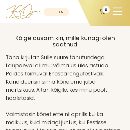
0
ET
EN
Kõige ausam kiri, mille kunagi olen
saatnud
Täna kirjutan Sulle suure tänutundega.
Laupäeval oli mul võimalus üles astuda
Paides toimuval Enesearengufestivalil.
Kandideerisin sinna kõnelema juba
märtsikuus. Aitäh kõigile, kes minu poolt
hääletasid.
Valmistasin kõnet ette nii aprillis kui ka
maikuus, kuid midagi juhtus, kui Eestisse