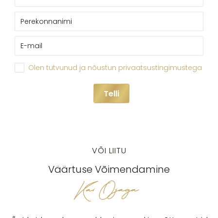
Olen tutvunud ja nõustun privaatsustingimustega
Telli
VÕI LIITU
Väärtuse Võimendamine
Kai Ojaga