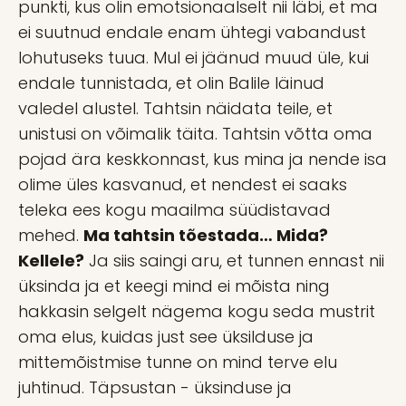
punkti, kus olin emotsionaalselt nii läbi, et ma
ei suutnud endale enam ühtegi vabandust
lohutuseks tuua. Mul ei jäänud muud üle, kui
endale tunnistada, et olin Balile läinud
valedel alustel. Tahtsin näidata teile, et
unistusi on võimalik täita. Tahtsin võtta oma
pojad ära keskkonnast, kus mina ja nende isa
olime üles kasvanud, et nendest ei saaks
teleka ees kogu maailma süüdistavad
mehed.
Ma tahtsin tõestada… Mida?
Kellele?
Ja siis saingi aru, et tunnen ennast nii
üksinda ja et keegi mind ei mõista ning
hakkasin selgelt nägema kogu seda mustrit
oma elus, kuidas just see üksilduse ja
mittemõistmise tunne on mind terve elu
juhtinud. Täpsustan - üksinduse ja