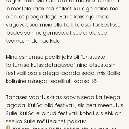
tagasi tulin. Ma sain aru, et ma ei saa minna
inimestele rääkima sellest, kui äge naine ma
olen, et poegadega Balile kolisin ja mida
vägevat see meie ellu kõik kaasa tõi. Eestisse
jõudes sain nägemuse, et see ei ole see
teema, mida rääkida.
Minu esinemise pealkirjaks oli “Unistuste
täitumise kulissidetagused” ning otsustasin
festivalil osalejatega jagada seda, mis Balile
kolimine minuga tegelikult kaasa tõi.
Tänases väärtuskirjas soovin seda ka teiega
jagada. Kui Sa olid festivalil, siis hea meenutus
Sulle. Kui Sa ei olnud festivalil kohal, siis ehk on
see ka Sulle mõtteainet pakkuv.