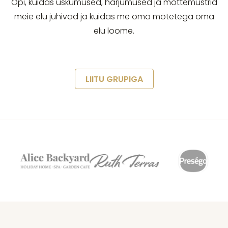
Õpi, kuidas uskumused, harjumused ja mõttemustrid
meie elu juhivad ja kuidas me oma mõtetega oma
elu loome.
LIITU GRUPIGA