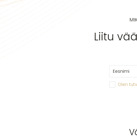
MI
Liitu vä
Olen tut
V