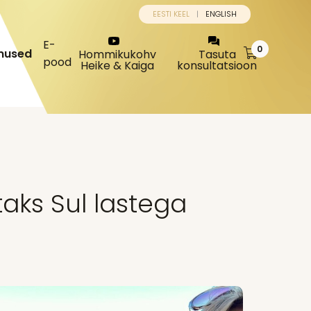
EESTI KEEL
ENGLISH
E-
0
mused
Hommikukohv
Tasuta
pood
Heike & Kaiga
konsultatsioon
taks Sul lastega