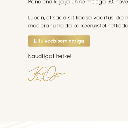
Pane end kirja ja ühine meiega 30. novemb
Luban, et saad siit kaasa väärtuslikke m
meelerahu hoida ka keerulistel hetkedel
Liitu veebiseminariga
Naudi igat hetke!