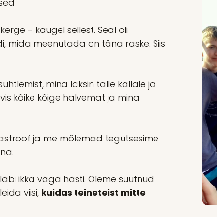
sed.
erge – kaugel sellest. Seal oli
rdi, mida meenutada on täna raske. Siis
tlemist, mina läksin talle kallale ja
is kõike kõige halvemat ja mina
.
atastroof ja me mõlemad tegutsesime
na.
äbi ikka väga hästi. Oleme suutnud
ida viisi,
kuidas teineteist mitte