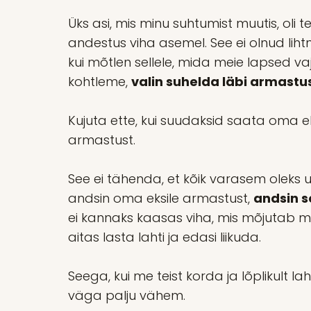
Üks asi, mis minu suhtumist muutis, oli 
andestus viha asemel. See ei olnud lihtn
kui mõtlen sellele, mida meie lapsed va
kohtleme,
valin suhelda läbi armastu
Kujuta ette, kui suudaksid saata oma 
armastust.
See ei tähenda, et kõik varasem oleks
andsin oma eksile armastust,
andsin s
ei kannaks kaasas viha, mis mõjutab m
aitas lasta lahti ja edasi liikuda.
Seega, kui me teist korda ja lõplikult lah
väga palju vähem.