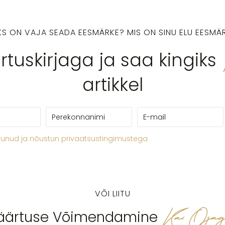
KS ON VAJA SEADA EESMÄRKE? MIS ON SINU ELU EESMÄ
ärtuskirjaga ja saa kingiks
artikkel
vunud ja nõustun privaatsustingimustega
VÕI LIITU
Kai Oja
äärtuse Võimendamine