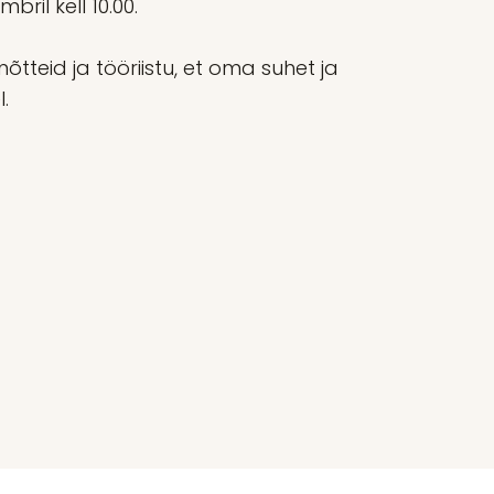
ril kell 10.00.
õtteid ja tööriistu, et oma suhet ja
.