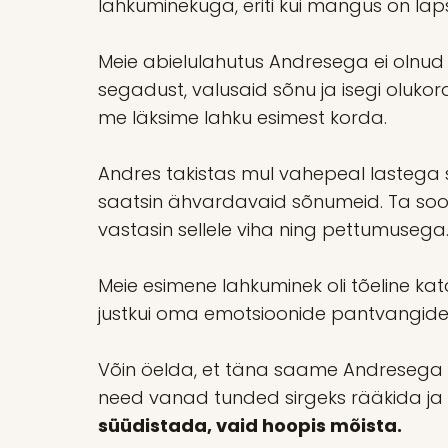
lahkuminekuga, eriti kui mängus on lap
Meie abielulahutus Andresega ei olnud k
segadust, valusaid sõnu ja isegi oluko
me läksime lahku esimest korda.
Andres takistas mul vahepeal lastega suh
saatsin ähvardavaid sõnumeid. Ta soov
vastasin sellele viha ning pettumusega
Meie esimene lahkuminek oli tõeline k
justkui oma emotsioonide pantvangide
Võin öelda, et täna saame Andresega l
need vanad tunded sirgeks rääkida ja le
süüdistada, vaid hoopis mõista.