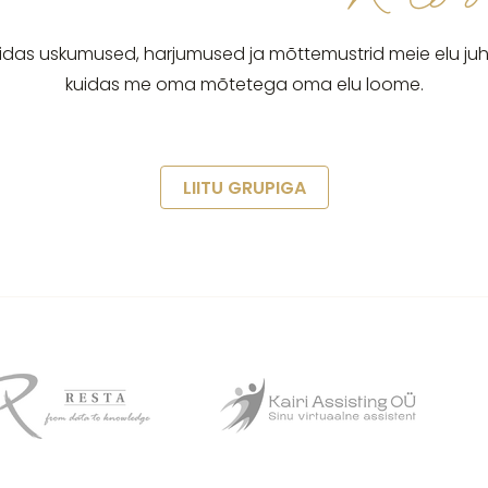
uidas uskumused, harjumused ja mõttemustrid meie elu juh
kuidas me oma mõtetega oma elu loome.
LIITU GRUPIGA