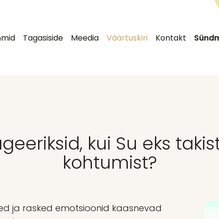
mmid
Tagasiside
Meedia
Väärtuskiri
Kontakt
Sünd
geeriksid, kui Su eks takis
kohtumist?
ivsed ja rasked emotsioonid kaasnevad