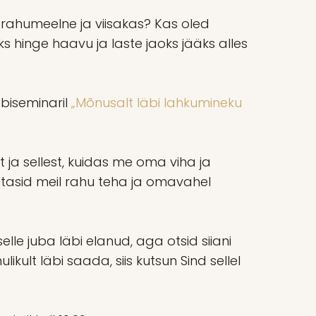
 rahumeelne ja viisakas? Kas oled
ks hinge haavu ja laste jaoks jääks alles
biseminaril
„Mõnusalt läbi lahkumineku
 sellest, kuidas me oma viha ja
aitasid meil rahu teha ja omavahel
elle juba läbi elanud, aga otsid siiani
ikult läbi saada, siis kutsun Sind sellel