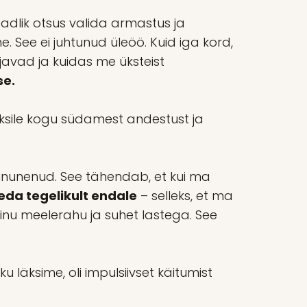
teadlik otsus valida armastus ja
e. See ei juhtunud üleöö. Kuid iga kord,
javad ja kuidas me üksteist
se.
eksile kogu südamest andestust ja
 ununenud. See tähendab, et kui ma
eda tegelikult endale
– selleks, et ma
inu meelerahu ja suhet lastega. See
ku läksime, oli impulsiivset käitumist