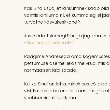
Kas Sina usud, et lahkuminek saab olla
valmis lahkuma nii, et kummalegi ei jää
turvaline kasvukeskkond?
Just seda tulemegi Sinuga jagama vee
– kas see on võimalik?“
Räägime Andresega oma kogemustest ja
pettumuse asemel leidsime viisid, mis 
normaalselt läbi saada.
Kui ka Sinul on lahkuminek ees või oled s
viisi, kuidas oma endise kaaslasega rahul
veebiseminaril osalema.