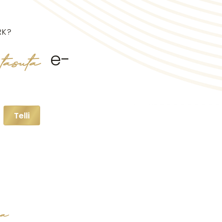
RK?
tasuta
e-
Telli
ga