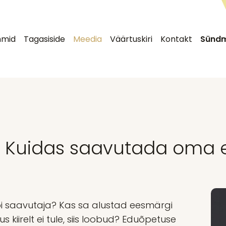
mmid
Tagasiside
Meedia
Väärtuskiri
Kontakt
Sünd
 Kuidas saavutada oma
i saavutaja? Kas sa alustad eesmärgi
s kiirelt ei tule, siis loobud? Eduõpetuse