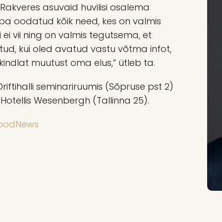
a Rakveres asuvaid huvilisi osalema
uppa oodatud kõik need, kes on valmis
i vii ning on valmis tegutsema, et
tud, kui oled avatud vastu võtma infot,
ikindlat muutust oma elus,” ütleb ta.
iftihalli seminariruumis (Sõpruse pst 2)
Hotellis Wesenbergh (Tallinna 25).
 GoodNews