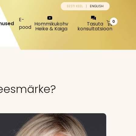
EESTI KEEL
ENGLISH
E-
0
mused
Hommikukohv
Tasuta
pood
Heike & Kaiga
konsultatsioon
 eesmärke?