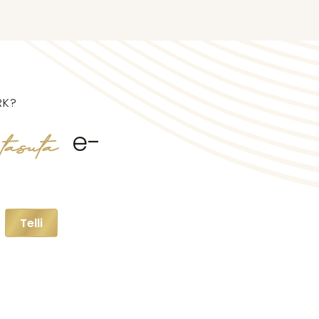
RK?
tasuta
e-
Telli