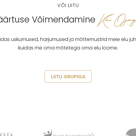
VÕI LIITU
Kai Oja
äärtuse Võimendamine
uidas uskumused, harjumused ja mõttemustrid meie elu juh
kuidas me oma mõtetega oma elu loome.
LIITU GRUPIGA