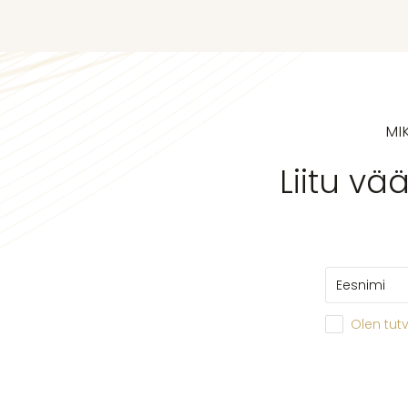
MI
Liitu vä
Olen tut