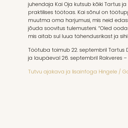
juhendaja Kai Oja kutsub kõiki Tartus j
praktilises töötoas. Kai sõnul on tööt
muutma oma harjumusi, mis neid edasi e
jõuda soovitus tulemusteni. “Oled ooda
mis aitab sul luua tähendusrikast ja sih
Töötuba toimub 22. septembril Tartus Dr
ja laupäeval 26. septembril Rakveres – 
Tutvu ajakava ja lisainfoga Hingele /