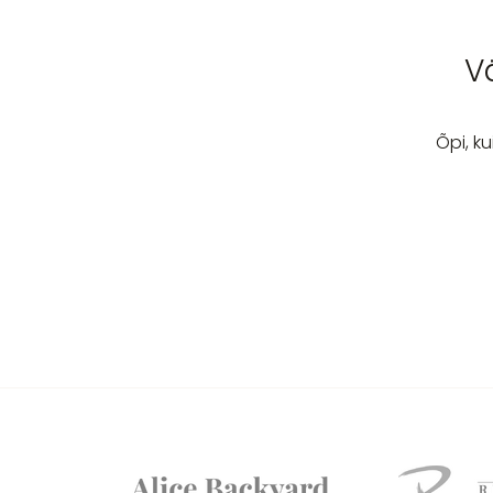
V
Õpi, k