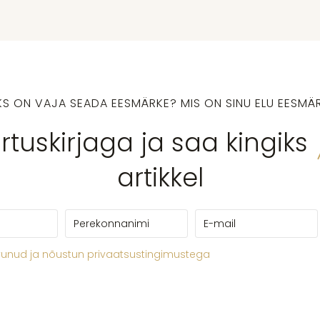
KS ON VAJA SEADA EESMÄRKE? MIS ON SINU ELU EESMÄ
ärtuskirjaga ja saa kingiks
artikkel
vunud ja nõustun privaatsustingimustega